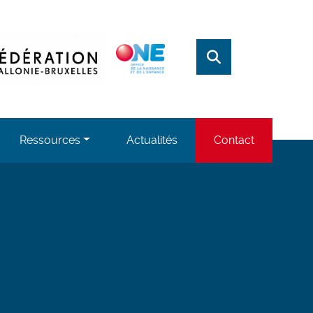
, opens in a new window
w window
, opens in a new window
Rechercher
Ressources
Actualités
Contact