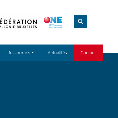
, opens in a new window
w window
, opens in a new window
Rechercher
Ressources
Actualités
Contact