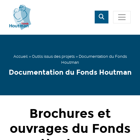
Rechercher
Fermer
Accueil
»
Outils issus des projets
»
Documentation du Fonds
Houtman
Documentation du Fonds Houtman
Brochures et
ouvrages
du Fonds