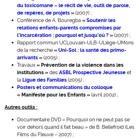
du toxicomane – le récit de vie, outil de parole,
de repères, de projets
»
(2007) ;
Conférence de A. Bouregba
«
Soutenir les
relations enfants-parents compromises par
l’incarcération : pourquoi et jusqu’où ?
»
(2007) ;
Rapport commun UCLouvain-ULB-ULiège-UMons
de la recherche
«
Uni-Sol : la santé des primo-
arrivants
»
(2005) ;
Travaux
« Prévention de la violence dans les
institutions »
des
ASBL Prospective Jeunesse
et
la
Ligue des Familles
(2005) ;
Posters et communications du colloque
« Manifeste pour les Enfants »
(avril 2002) ;
Autres outils :
Documentaire DVD « Pourquoi on ne peut pas se
voir dehors quand il fait beau » de B. Bellefroid (Les
Films du Fleuve – 2007) ;