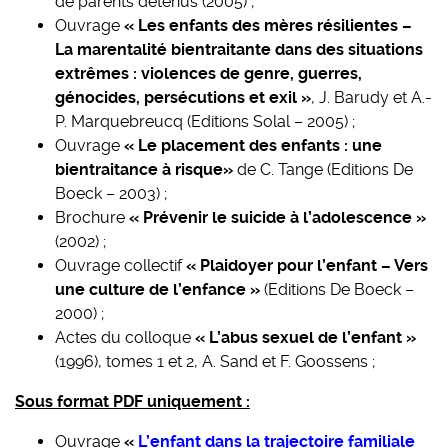
de parents détenus (2005) ;
Ouvrage
« Les enfants des mères résilientes –
La marentalité bientraitante dans des situations
extrêmes : violences de genre, guerres,
génocides, persécutions et exil »
, J. Barudy et A.-
P. Marquebreucq (Editions Solal – 2005) ;
Ouvrage
« Le placement des enfants : une
bientraitance à risque»
de C. Tange (Editions De
Boeck – 2003) ;
Brochure
« Prévenir le suicide à l’adolescence »
(2002) ;
Ouvrage collectif
« Plaidoyer pour l’enfant – Vers
une culture de l’enfance »
(Editions De Boeck –
2000) ;
Actes du colloque
« L’abus sexuel de l’enfant »
(1996), tomes 1 et 2, A. Sand et F. Goossens ;
Sous format PDF uniquement :
Ouvrage
«
L’enfant dans la trajectoire familiale