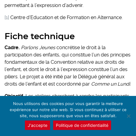
permettant à l’expression d’advenir.
[1]
Centre d’Education et de Formation en Alternance.
Fiche technique
Cadre.
Parlons Jeunes
concrétise le droit à la
participation des enfants, qui constitue l’un des principes
fondamentaux de la Convention relative aux droits de
l’enfant, et dont le droit à l’expression constitue l’un des
piliers. Le projet a été initié par le Délégué général aux
droits de l’enfant et est coordonné par
Comme un Lundi
.
Objectif.
Les ateliers cherchent à rendre les participants
acteurs du projet en développant leur esprit critique et
Nous utilisons des cookies pour vous garantir la meilleure
expérience sur notre site web. Si vous continuez à utiliser ce
leurs capacités créatives. Les jeunes sont accompagnés
site, nous supposerons que vous en êtes satisfait.
dans la construction de leur réflexion et dans sa mise en
forme à travers différentes disciplines. La vidéo, le son,
J'accepte
Politique de confidentialité
la presse écrite, la création numérique et l’illustration