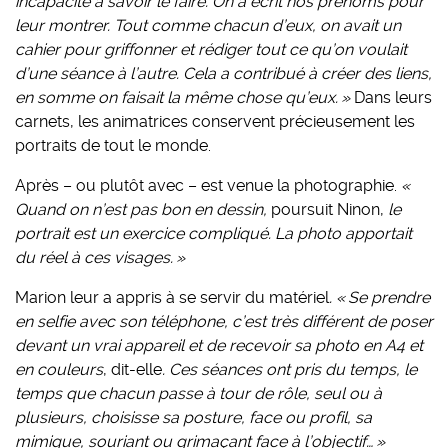
incapacité à savoir le faire. On a écrit nos prénoms pour
leur montrer. Tout comme chacun d’eux, on avait un
cahier pour griffonner et rédiger tout ce qu’on voulait
d’une séance à l’autre. Cela a contribué à créer des liens,
en somme on faisait la même chose qu’eux. »
Dans leurs
carnets, les animatrices conservent précieusement les
portraits de tout le monde.
Après – ou plutôt avec – est venue la photographie.
«
Quand on n’est pas bon en dessin,
poursuit Ninon,
le
portrait est un exercice compliqué. La photo apportait
du réel à ces visages. »
Marion leur a appris à se servir du matériel
. « Se prendre
en selfie avec son téléphone, c’est très différent de poser
devant un vrai appareil et de recevoir sa photo en A4 et
en couleurs
, dit-elle
. Ces séances ont pris du temps, le
temps que chacun passe à tour de rôle, seul ou à
plusieurs, choisisse sa posture, face ou profil, sa
mimique, souriant ou grimaçant face à l’objectif… »