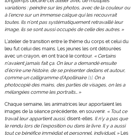
longtemps décliné cet atelier avec de multiples
variations : peindre sur les photos, avec de la couleur ou
à l’encre sur un immense calque qui les recouvrait
toutes. Ils n’ont pas systématiquement retravaillé leur
image, ils se sont aussi occupés de celle des autres. »
L’atelier de transition entre le thème du corps et celui du
lieu fut celui des mains. Les jeunes les ont détourées
avec un crayon, en ont tracé le contour.
« Certains
n’avaient jamais fait ça. On leur a demandé ensuite
d’écrire une histoire, de se présenter dedans et autour,
comme un calligramme d’Apollinaire
[1]
. On a
photocopié des mains, des parties de visages, on les a
mélangées comme les portraits… »
Chaque semaine, les animatrices leur apportaient les
images de la séance précédente, en souvenir.
« Tout ce
travail leur appartient aussi,
disent-elles.
Il n’y a pas que
le rendu lors de l’exposition ou dans le livre. Il y a aussi
tout ce bénéfice immédiat et personnel, individuel. »
Les