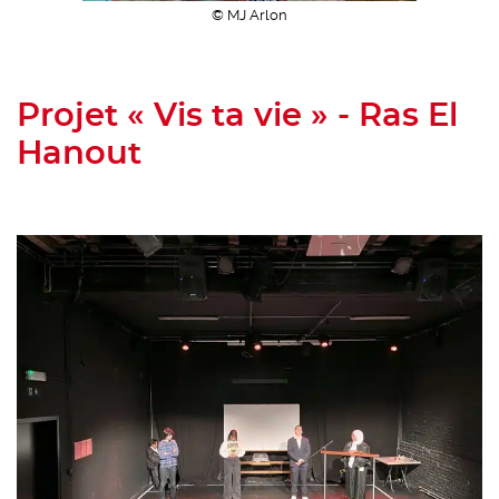
© MJ Arlon
Projet « Vis ta vie » - Ras El
Hanout